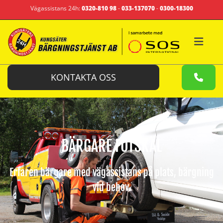
Vägassistans 24h:
0320-810 98
-
033-137070
-
0300-18300
KONTAKTA OSS
BÄRGARE FOTSKÄL
Erfaren bärgare med vägassistans på plats, bärgning
vid behov.