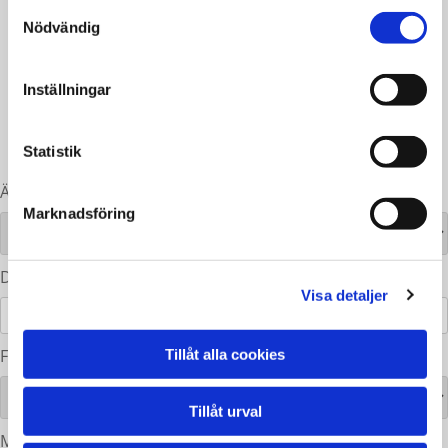
Samtyckesval
Nödvändig
Privat
Företag
Inställningar
Avtalskund
Det är inte akut, ni kan kontakta mig inom 36H
Statistik
Ärendet avser*
Marknadsföring
Ditt Registreringsnummer
Visa detaljer
Försäkrings nivå
Tillåt alla cookies
Tillåt urval
Meddelande*