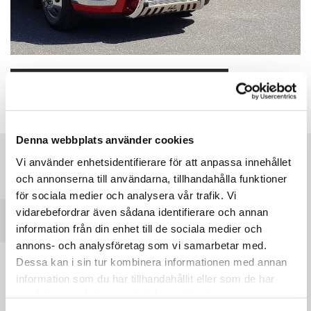
GE OSS GÄRNA EN RECENSION
Denna webbplats använder cookies
Vi använder enhetsidentifierare för att anpassa innehållet
och annonserna till användarna, tillhandahålla funktioner
Vänligen acceptera marknadsföringscookies
för sociala medier och analysera vår trafik. Vi
för att se denna karta.
vidarebefordrar även sådana identifierare och annan
Accept cookies
information från din enhet till de sociala medier och
annons- och analysföretag som vi samarbetar med.
Dessa kan i sin tur kombinera informationen med annan
information som du har tillhandahållit eller som de har
samlat in när du har använt deras tjänster.
Meddelande till larmcentral